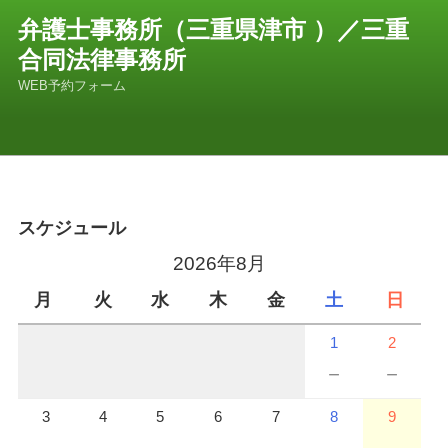
コ
弁護士事務所（三重県津市 ）／三重
ン
合同法律事務所
テ
ン
WEB予約フォーム
ツ
へ
ス
キ
ッ
プ
スケジュール
2026年8月
月
火
水
木
金
土
日
1
2
－
－
3
4
5
6
7
8
9
－
－
－
－
－
－
－