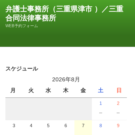
コ
弁護士事務所（三重県津市 ）／三重
ン
合同法律事務所
テ
ン
WEB予約フォーム
ツ
へ
ス
キ
ッ
プ
スケジュール
2026年8月
月
火
水
木
金
土
日
1
2
－
－
3
4
5
6
7
8
9
－
－
－
－
－
－
－