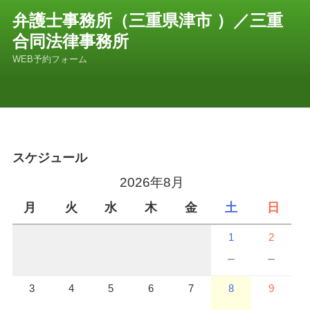
コ
弁護士事務所（三重県津市 ）／三重
ン
合同法律事務所
テ
ン
WEB予約フォーム
ツ
へ
ス
キ
ッ
プ
スケジュール
2026年8月
月
火
水
木
金
土
日
1
2
－
－
3
4
5
6
7
8
9
－
－
－
－
－
－
－